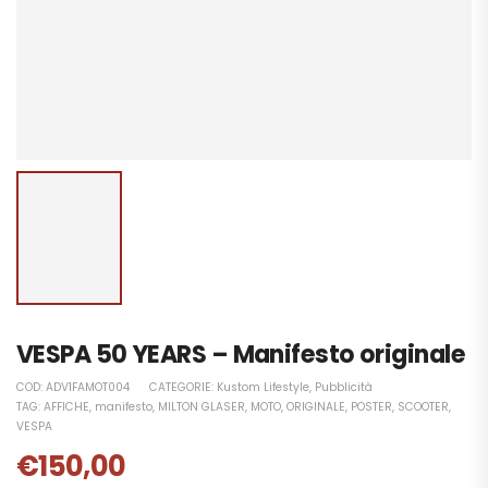
VESPA 50 YEARS – Manifesto originale
COD:
ADV1FAMOT004
CATEGORIE:
Kustom Lifestyle
,
Pubblicità
TAG:
AFFICHE
,
manifesto
,
MILTON GLASER
,
MOTO
,
ORIGINALE
,
POSTER
,
SCOOTER
,
VESPA
€
150,00