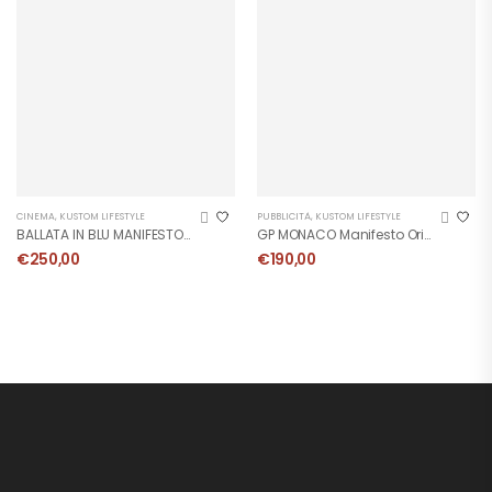
CINEMA
,
KUSTOM LIFESTYLE
PUBBLICITÀ
,
KUSTOM LIFESTYLE
BALLATA IN BLU MANIFESTO 1966
GP MONACO Manifesto Originale 1970
€
250,00
€
190,00