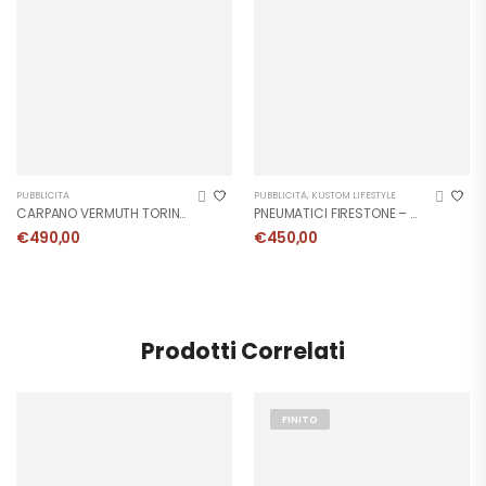
PUBBLICITÀ
PUBBLICITÀ
,
KUSTOM LIFESTYLE
CARPANO VERMUTH TORINO – Manifesto 1972
PNEUMATICI FIRESTONE – Manifesto
€
490,00
€
450,00
Prodotti Correlati
FINITO