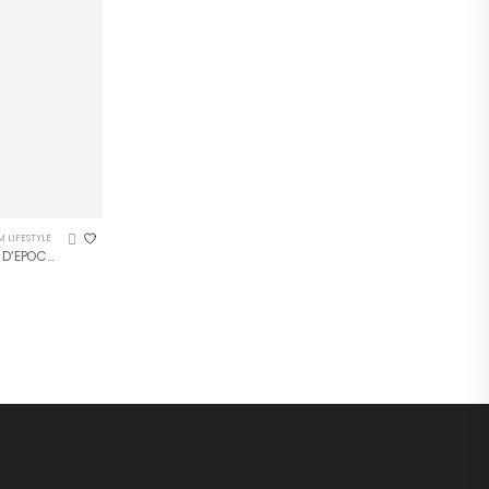
 LIFESTYLE
RADUNO AUTO D’EPOCA REGISTRO FIAT – Manifesto