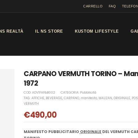
CARRELLO
FAQ
TELEFON
NS REALTÀ
IL NS STORE
KUSTOM LIFESTYLE
GA
CARPANO VERMUTH TORINO – Man
1972
COD:
ADV1FAF&B002
CATEGORIA:
Pubblicità
TAG:
AFFICHE
,
BEVERAGE
,
CARPANO
,
manifesto
,
MAUZAN
,
ORIGINALE
,
POS
VERMUTH
€
490,00
MANIFESTO PUBBLICITARIO
ORIGINALE
DEL VERMUTH CA