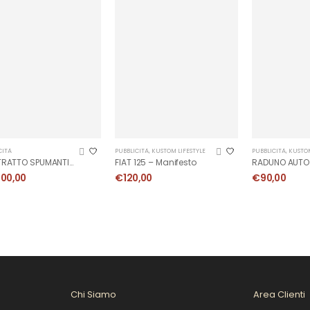
CITÀ
PUBBLICITÀ
,
KUSTOM LIFESTYLE
PUBBLICITÀ
,
KUSTOM
CONTRATTO SPUMANTI – Manifesto Originale 1922
FIAT 125 – Manifesto
500,00
€
120,00
€
90,00
Chi Siamo
Area Clienti