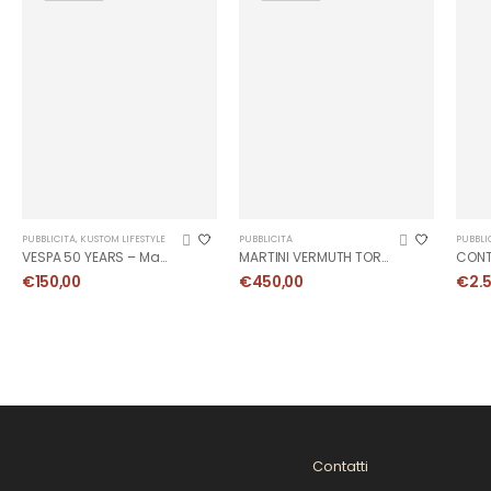
PUBBLICITÀ
,
KUSTOM LIFESTYLE
PUBBLICITÀ
PUBBLI
VESPA 50 YEARS – Manifesto Originale
MARTINI VERMUTH TORINO – Manifesto
€
150,00
€
450,00
€
2.
Contatti