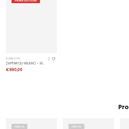
PRIMA EDIZIONE
PUBBLICITÀ
ZAPPAROLI MILANO – MANIFESTO 1952
€
990,00
Pro
FINITO
FINITO