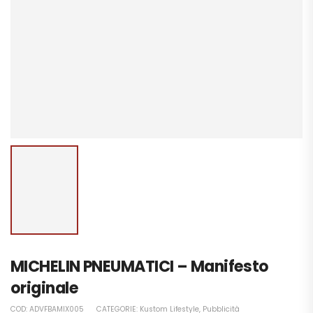
MICHELIN PNEUMATICI – Manifesto
originale
COD:
ADVFBAMIX005
CATEGORIE:
Kustom Lifestyle
,
Pubblicità