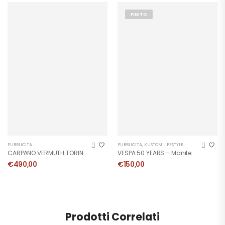
FINITO
PUBBLICITÀ
PUBBLICITÀ
,
KUSTOM LIFESTYLE
CARPANO VERMUTH TORINO – Manifesto 1972
VESPA 50 YEARS – Manifesto Originale
€
490,00
€
150,00
Prodotti Correlati