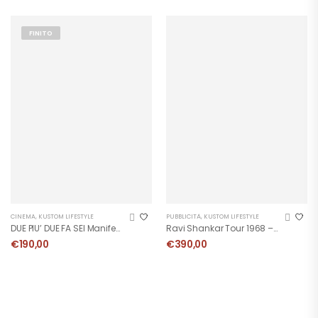
FINITO
CINEMA
,
KUSTOM LIFESTYLE
PUBBLICITÀ
,
KUSTOM LIFESTYLE
DUE PIU’ DUE FA SEI Manifesto
Ravi Shankar Tour 1968 – Manifesto
€
190,00
€
390,00