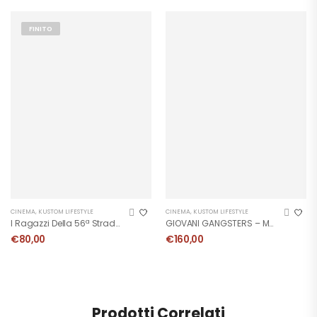
FINITO
CINEMA
,
KUSTOM LIFESTYLE
CINEMA
,
KUSTOM LIFESTYLE
I Ragazzi Della 56ª Strada – Manifesto
GIOVANI GANGSTERS – Manifesto
€
80,00
€
160,00
Prodotti Correlati