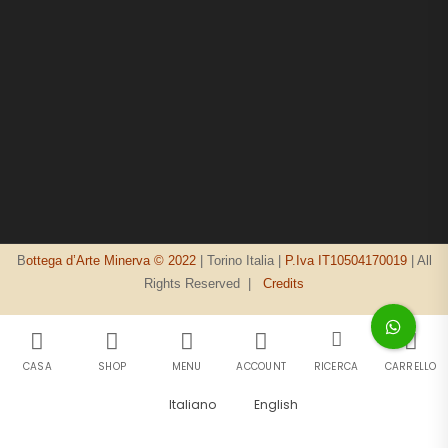
B
ottega d’Arte Minerva © 2022
| Torino Italia |
P.Iva IT10504170019
| All
Rights Reserved |
Credits
CASA
SHOP
MENU
ACCOUNT
RICERCA
CARRELLO
Italiano
English