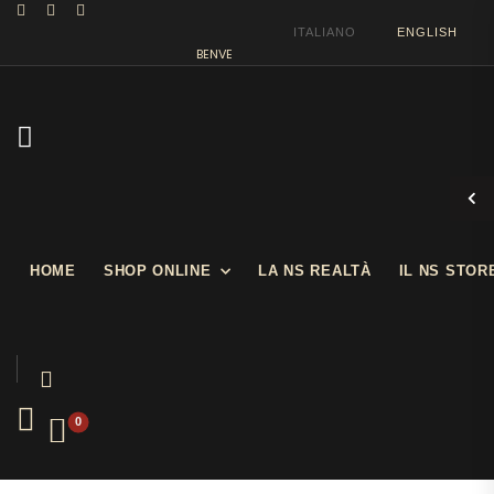
ITALIANO
ENGLISH
BENVENUTI NEL NOSTRO SHOW STORE
HOME
SHOP ONLINE
LA NS REALTÀ
IL NS STOR
0