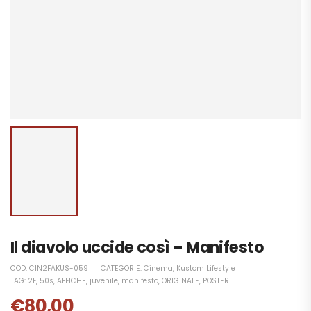
Il diavolo uccide così – Manifesto
COD:
CIN2FAKUS-059
CATEGORIE:
Cinema
,
Kustom Lifestyle
TAG:
2F
,
50s
,
AFFICHE
,
juvenile
,
manifesto
,
ORIGINALE
,
POSTER
€
80,00