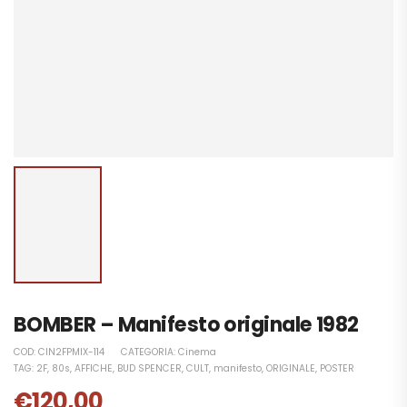
BOMBER – Manifesto originale 1982
COD:
CIN2FPMIX-114
CATEGORIA:
Cinema
TAG:
2F
,
80s
,
AFFICHE
,
BUD SPENCER
,
CULT
,
manifesto
,
ORIGINALE
,
POSTER
€
120,00