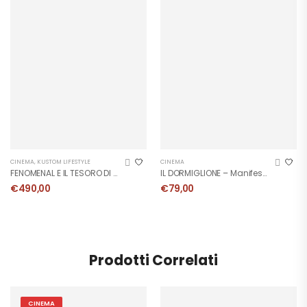
CINEMA
,
KUSTOM LIFESTYLE
CINEMA
FENOMENAL E IL TESORO DI TUTANKAMEN – Manifesto Originale
IL DORMIGLIONE – Manifesto 1973
€
490,00
€
79,00
Prodotti Correlati
CINEMA