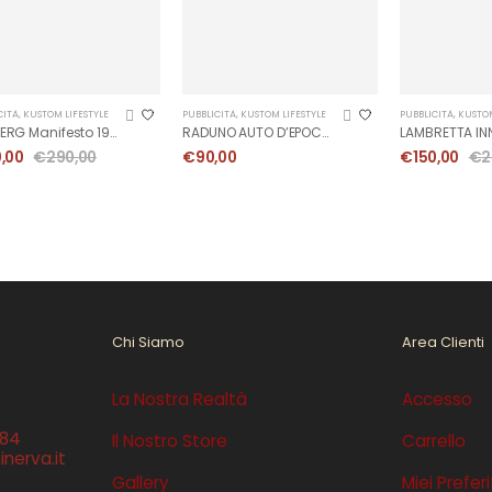
CITÀ
,
KUSTOM LIFESTYLE
PUBBLICITÀ
,
KUSTOM LIFESTYLE
PUBBLICITÀ
,
KUSTOM
BEMBERG Manifesto 1973
RADUNO AUTO D’EPOCA REGISTRO FIAT – Manifesto
0,00
€
290,00
€
90,00
€
150,00
€
2
Chi Siamo
Area Clienti
La Nostra Realtà
Accesso
384
Il Nostro Store
Carrello
nerva.it
Gallery
Miei Preferi