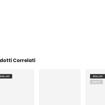
dotti Correlati
34% OFF
40% OFF
FINITO