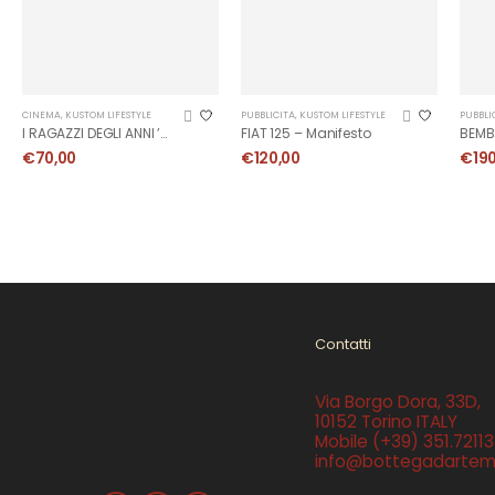
CINEMA
,
KUSTOM LIFESTYLE
PUBBLICITÀ
,
KUSTOM LIFESTYLE
PUBBLI
I RAGAZZI DEGLI ANNI ’50
FIAT 125 – Manifesto
€
70,00
€
120,00
€
19
Contatti
Via Borgo Dora, 33D,
10152 Torino ITALY
Mobile
(+39) 351.7211
info@bottegadartemi