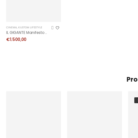
CINEMA
,
KUSTOM LIFESTYLE
IL GIGANTE Manifesto Originale
€
1.500,00
Pro