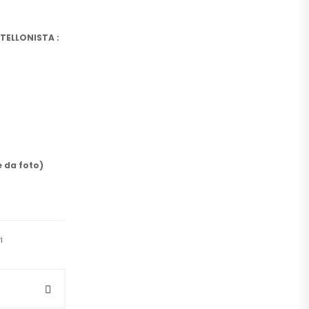
TELLONISTA :
 da foto)
i