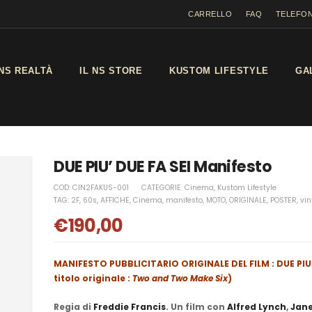
CARRELLO
FAQ
TELEFON
NS REALTÀ
IL NS STORE
KUSTOM LIFESTYLE
GA
DUE PIU’ DUE FA SEI Manifesto
COD:
CIN2FAKUS-001
CATEGORIE:
Cinema
,
Kustom Lifestyle
TAG:
2F
,
60s
,
AFFICHE
,
Cinema
,
manifesto
,
MOTO
,
ORIGINALE
,
POSTER
,
vi
€
190,00
MANIFESTO PUBBLICITARIO ORIGINALE DEL FILM : DUE PIU’ 
titolo originale :
Two and Two Make Six
)
Regia di
Freddie Francis
. Un film con
Alfred Lynch
,
Jane