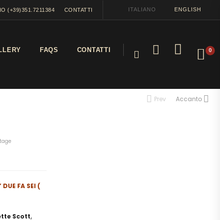
ITALIANO
ENGLISH
O (+39)351.7211384
CONTATTI
LLERY
FAQS
CONTATTI
0
Prev
Accanto
ntage
DUE FA SEI (
tte Scott
,