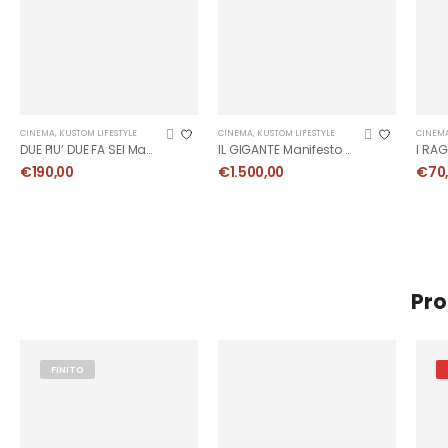
CINEMA
,
KUSTOM LIFESTYLE
CINEMA
,
KUSTOM LIFESTYLE
CINEM
DUE PIU’ DUE FA SEI Manifesto
IL GIGANTE Manifesto Originale
€
190,00
€
1.500,00
€
70
Pro
FINITO