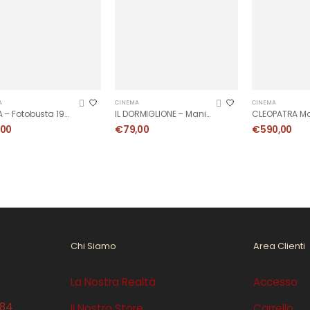
A
CINEMA
CINEMA
FOLLIA – Fotobusta 1955
IL DORMIGLIONE – Manifesto 1973
,00
€
79,00
€
590,00
Chi Siamo
Area Clienti
La Nostra Realtà
Accesso
384
Il Nostro Store
Carrello