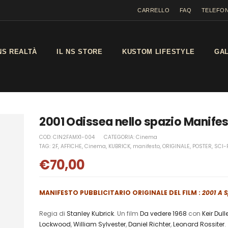
CARRELLO
FAQ
TELEFON
NS REALTÀ
IL NS STORE
KUSTOM LIFESTYLE
GA
2001 Odissea nello spazio Manife
COD:
CIN2FAMX1-004
CATEGORIA:
Cinema
TAG:
2F
,
AFFICHE
,
Cinema
,
KUBRICK
,
manifesto
,
ORIGINALE
,
POSTER
,
SCI-F
€
70,00
MANIFESTO PUBBLICITARIO ORIGINALE DEL FILM :
2001 A 
Regia di
Stanley Kubrick
. Un film
Da vedere 1968
con
Keir Dull
Lockwood
,
William Sylvester
,
Daniel Richter
,
Leonard Rossiter
.