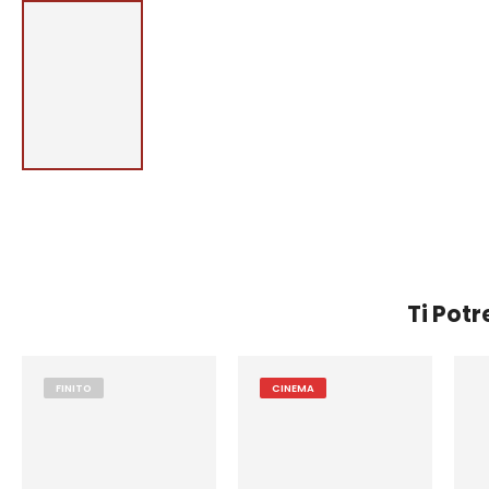
Ti Pot
FINITO
CINEMA