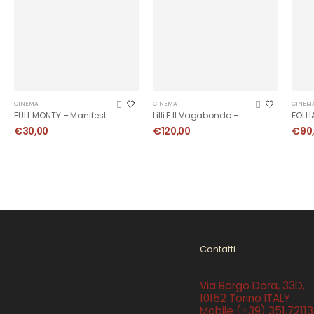
CINEMA
CINEMA
CINEM
FULL MONTY – Manifesto 1997
Lilli E Il Vagabondo – MANIFESTO
€
30,00
€
120,00
€
90
Contatti
Via Borgo Dora, 33D,
10152 Torino ITALY
Mobile
(+39) 351.7211