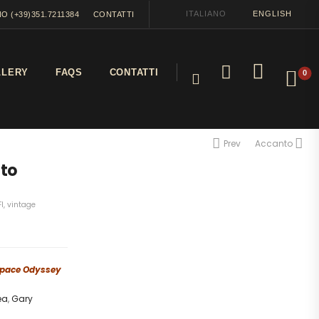
ITALIANO
ENGLISH
O (+39)351.7211384
CONTATTI
LLERY
FAQS
CONTATTI
0
Prev
Accanto
sto
I
,
vintage
Space Odyssey
ea
,
Gary