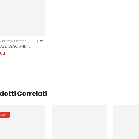
A
,
KUSTOM LIFESTYLE
I RAGAZZI DEGLI ANNI ’50
,00
dotti Correlati
TOP