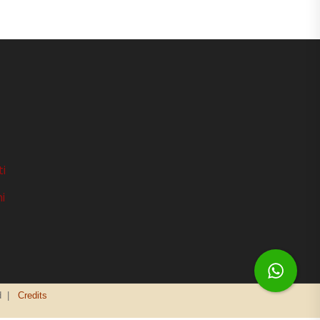
ti
i
ed |
Credits