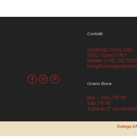
Contatti
Via Borgo Dora, 33D,
10152 Torino ITALY
Mobile
(+39) 351.7211
info@bottegadartemi
Orario Store
Mar – Ven / 15-19
Sab / 8-18
Tutte le 2° domenich
B
ottega d’