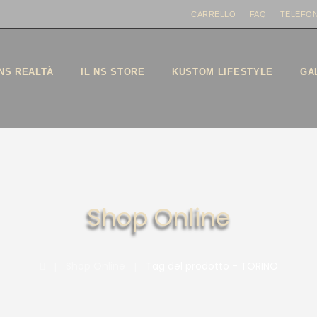
CARRELLO
FAQ
TELEFON
NS REALTÀ
IL NS STORE
KUSTOM LIFESTYLE
GA
Shop Online
|
Shop Online
|
Tag del prodotto - TORINO