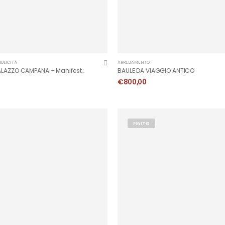
BLICITÀ
ARREDAMENTO
OCCUPAZIONE PALAZZO CAMPANA – Manifesto 1967
BAULE DA VIAGGIO ANTICO
€
800,00
FINITO