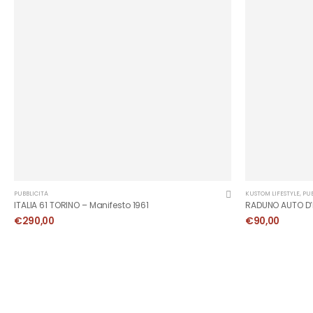
PUBBLICITÀ
KUSTOM LIFESTYLE
,
PUB
ITALIA 61 TORINO – Manifesto 1961
RADUNO AUTO D’
€
290,00
€
90,00