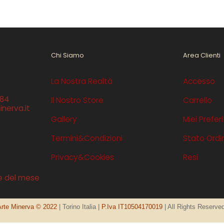
Chi Siamo
Area Clienti
La Nostra Realtà
Accesso
384
Il Nostro Store
Carrello
nerva.it
Gallery
Miei Preferi
Termini&Condizioni
Stato Ordin
Privacy&Cookies
Resi
e del mese
Arte Minerva © 2022
| Torino Italia |
P.Iva IT10504170019
| All Rights Reserv