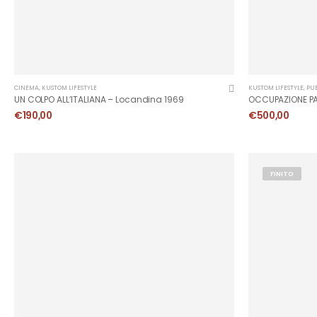
CINEMA
,
KUSTOM LIFESTYLE
KUSTOM LIFESTYLE
,
PUB
UN COLPO ALL’ITALIANA – Locandina 1969
€
190,00
€
500,00
FINITO