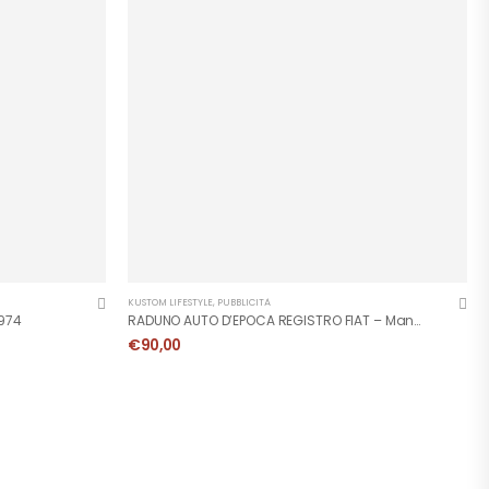
KUSTOM LIFESTYLE
,
PUBBLICITÀ
1974
RADUNO AUTO D’EPOCA REGISTRO FIAT – Manifesto
€
90,00