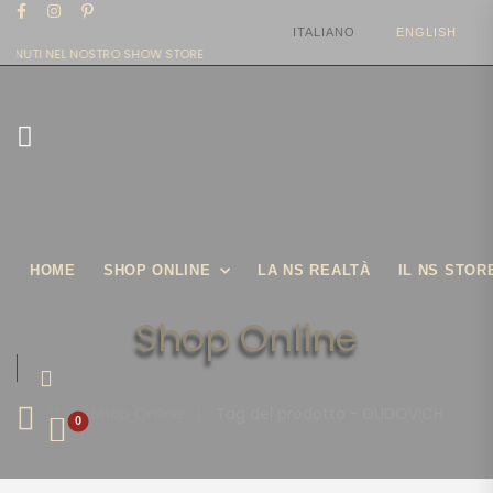
ITALIANO
ENGLISH
VENUTI NEL NOSTRO SHOW STORE
HOME
SHOP ONLINE
LA NS REALTÀ
IL NS STOR
Shop Online
|
Shop Online
|
Tag del prodotto - DUDOVICH
0