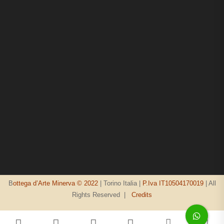
B
ottega d’Arte Minerva © 2022
| Torino Italia |
P.Iva IT10504170019
| All
Rights Reserved |
Credits