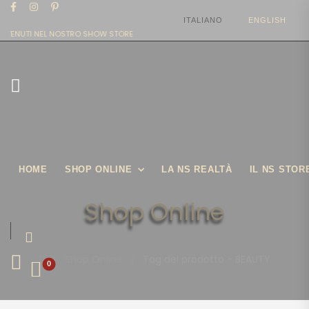
ITALIANO
ENGLISH
NVENUTI NEL NOSTRO SHOW STORE
HOME
SHOP ONLINE
LA NS REALTÀ
IL NS STOR
Shop Online
|
Shop Online
|
Tag del prodotto - BEAUTY
0