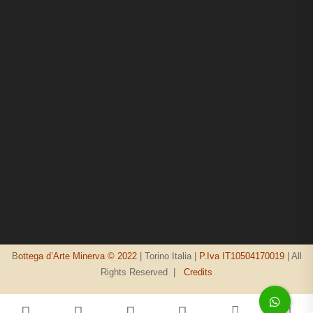
B
ottega d’Arte Minerva © 2022
| Torino Italia |
P.Iva IT10504170019
| All
Rights Reserved |
Credits