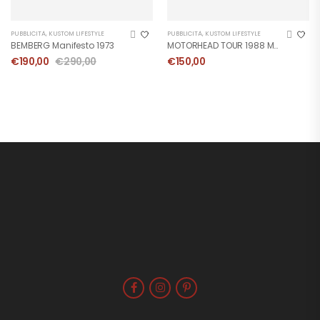
PUBBLICITÀ
,
KUSTOM LIFESTYLE
PUBBLICITÀ
,
KUSTOM LIFESTYLE
BEMBERG Manifesto 1973
MOTORHEAD TOUR 1988 Manifesto
€
190,00
€
290,00
€
150,00