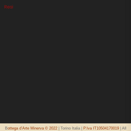
Resi
B
ottega d’Arte Minerva © 2022
| Torino Italia |
P.Iva IT10504170019
| All