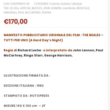
COD:
CIN2FPMUS-110
CATEGORIE:
Cinema
,
Kustom Lifestyle
TAG:
2F
,
80s
,
AFFICHE
,
BEATLES
,
JOHN LENNON
,
manifesto
,
MUSICALE
,
ORIGINALE
,
PAUL MCCARTNEY
,
POSTER
€
170,00
MANIFESTO PUBBLICITARIO ORIGINALE DEL FILM : THE BEALES –
TUTTI PER UNO (
A Hard Day’s Night
)
Regia di
Richard Lester
. e interpretato da
John Lennon
,
Paul
McCartney
,
Ringo Starr
,
George Harrison
,
ILLUSTRAZIONE FIRMATA DA :
EDIZIONE ITALIANA : 1982
STAMPATO DA : ROTOPRESS
MISURE 140 X 100 cm – 2F