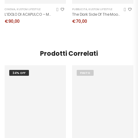
CINEMA
,
KUSTOM LIFESTYLE
PUBBLICITÀ
,
KUSTOM LIFESTYLE
L’IDOLO DI ACAPULCO – Manifesto Originale
The Dark Side Of The Moon – Manifesto
€
90,00
€
70,00
Prodotti Correlati
34% OFF
FINITO