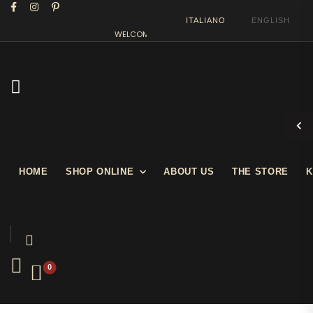
ITALIANO
ENGLISH
WELCOME IN OUR SHOW STORE
HOME
SHOP ONLINE
ABOUT US
THE STORE
K
0
Prev
Next
Cinema
HEAT Vintage movie poster