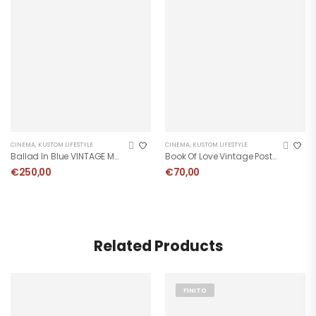
CINEMA
,
KUSTOM LIFESTYLE
CINEMA
,
KUSTOM LIFESTYLE
Ballad In Blue VINTAGE MOVIE POSTER
Book Of Love Vintage Poster
€
250,00
€
70,00
Related Products
FINITO