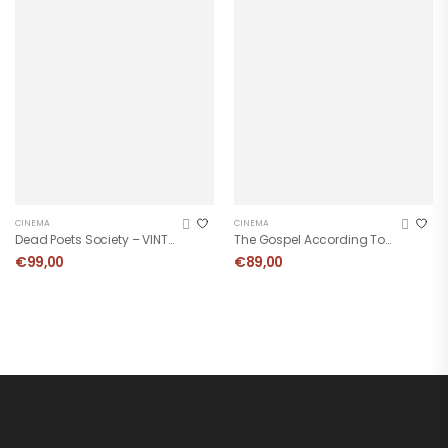
CINEMA
CINEMA
Dead Poets Society – VINTAGE POSTER 1989
The Gospel According To St. Matthew – VINTAGE MOVIE POSTER
€
99,00
€
89,00