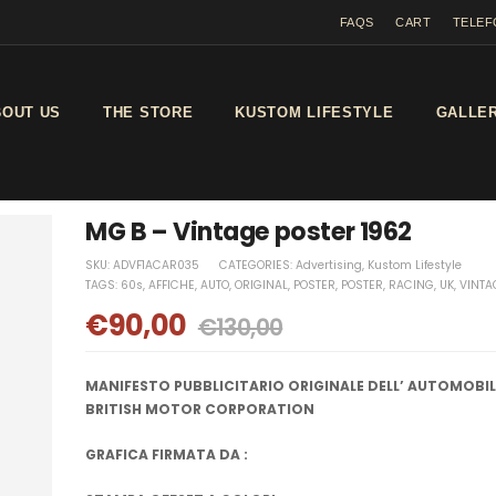
FAQS
CART
TELEF
BOUT US
THE STORE
KUSTOM LIFESTYLE
GALLE
MG B – Vintage poster 1962
SKU:
ADVF1ACAR035
CATEGORIES:
Advertising
,
Kustom Lifestyle
TAGS:
60s
,
AFFICHE
,
AUTO
,
ORIGINAL
,
POSTER
,
POSTER
,
RACING
,
UK
,
VINTA
€
90,00
€
130,00
MANIFESTO PUBBLICITARIO ORIGINALE DELL’ AUTOMOBIL
BRITISH MOTOR CORPORATION
GRAFICA FIRMATA DA :