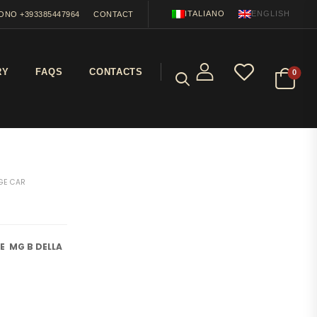
ITALIANO
ENGLISH
ONO +393385447964
CONTACT
RY
FAQS
CONTACTS
0
Prev
Next
GE CAR
E MG B DELLA