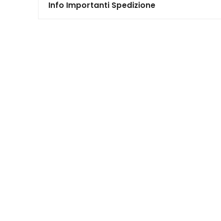
Info Importanti Spedizione
 May Also Like…
FINITO
FINITO