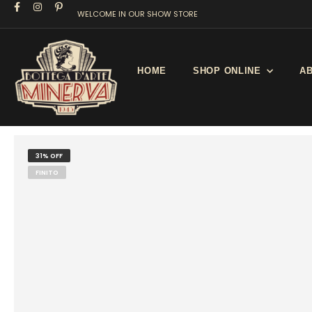
WELCOME IN OUR SHOW STORE
HOME
SHOP ONLINE
A
Kustom Lifestyle
MG B – Vintage poster 1962
31% OFF
FINITO