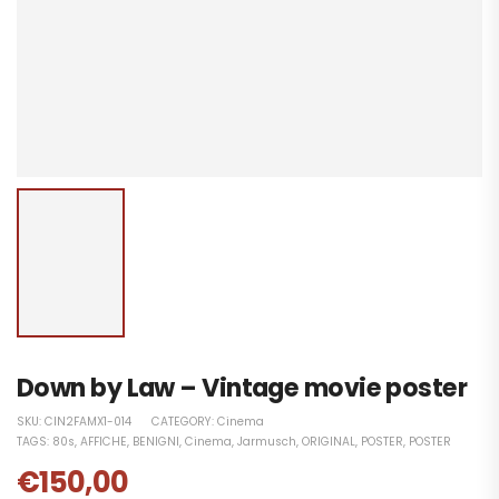
Down by Law – Vintage movie poster
SKU:
CIN2FAMX1-014
CATEGORY:
Cinema
TAGS:
80s
,
AFFICHE
,
BENIGNI
,
Cinema
,
Jarmusch
,
ORIGINAL
,
POSTER
,
POSTER
€
150,00