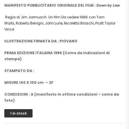
MANIFESTO PUBBLICITARIO ORIGINALE DEL FILM :
Down by Law
Regia di
Jim Jarmusch
. Un film
Da vedere 1986
con
Tom
Waits
,
Roberto Benigni
,
John Lurie
,
Nicoletta Braschi
,
Pruitt Taylor
Vince
ILLUSTRAZIONE FIRMATA DA : PIOVANO
PRIMA EDIZIONE ITALIANA 1986 (Come da indicazioni di
stampa)
STAMPATO DA :
MISURE 140 X 100 cm – 2F
CONDIZIONI : A (manifesto in ottime condizioni – come da
foto)
1 in stock