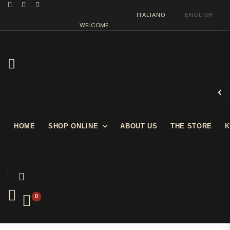
ITALIANO
ENGLISH
WELCOME IN OUR SHOW STORE
HOME
SHOP ONLINE
ABOUT US
THE STORE
K
0
Cinema
Down by Law – Vintage movie poster