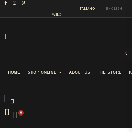
ITALIANO
ENGLISH
WELCOME IN OUR SHOW STORE
HOME
SHOP ONLINE
ABOUT US
THE STORE
K
0
Cinema
CHARLOT Vintage movie poster 1959