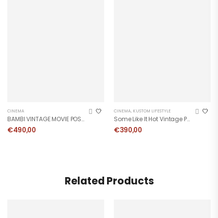
CINEMA
CINEMA
,
KUSTOM LIFESTYLE
BAMBI VINTAGE MOVIE POSTER
Some Like It Hot Vintage Poster
€
490,00
€
390,00
Related Products