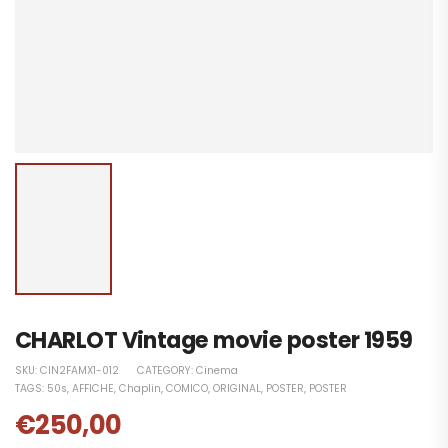
CHARLOT Vintage movie poster 1959
SKU:
CIN2FAMX1-012
CATEGORY:
Cinema
TAGS:
50s
,
AFFICHE
,
Chaplin
,
COMICO
,
ORIGINAL
,
POSTER
,
POSTER
€
250,00