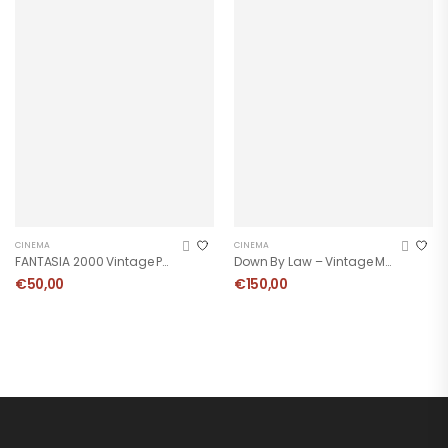
CINEMA
CINEMA
FANTASIA 2000 Vintage Poster
Down By Law – Vintage Movie Poster
€
50,00
€
150,00